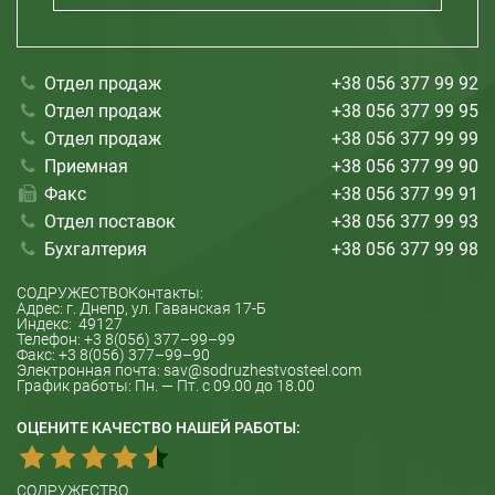
Отдел продаж
+38 056 377 99 92
Отдел продаж
+38 056 377 99 95
Отдел продаж
+38 056 377 99 99
Приемная
+38 056 377 99 90
Факс
+38 056 377 99 91
Отдел поставок
+38 056 377 99 93
Бухгалтерия
+38 056 377 99 98
СОДРУЖЕСТВО
Контакты:
Адрес: г.
Днепр
, ул.
Гаванская 17-Б
Индекс:
49127
Телефон:
+3 8(056) 377–99–99
Факс:
+3 8(056) 377–99–90
Электронная почта:
sav@sodruzhestvosteel.com
График работы:
Пн. — Пт. с 09.00 до 18.00
ОЦЕНИТЕ КАЧЕСТВО НАШЕЙ РАБОТЫ:
СОДРУЖЕСТВО