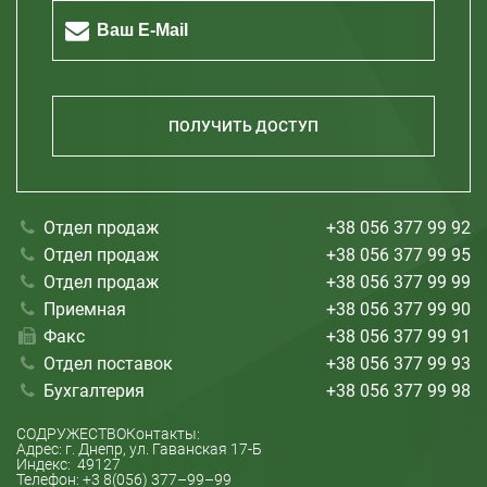
Кривой Рог
Полтава
Херсон
Николаев
ПОЛУЧИТЬ ДОСТУП
Отдел продаж
+38 056 377 99 92
Отдел продаж
+38 056 377 99 95
Отдел продаж
+38 056 377 99 99
Приемная
+38 056 377 99 90
Факс
+38 056 377 99 91
Отдел поставок
+38 056 377 99 93
Бухгалтерия
+38 056 377 99 98
СОДРУЖЕСТВО
Контакты:
Адрес: г.
Днепр
, ул.
Гаванская 17-Б
Индекс:
49127
Телефон:
+3 8(056) 377–99–99