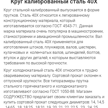
Круг калиброванный сталь 40Х
Круг стальной калиброванный выпускается в форме
прутков. Сталь 40Х относится к легированному
конструкционному материала, который
изготавливается согласно ГОСТ 4543-71. Данная
марка материала очень популярна в машиностроении,
станкостроении и авиационной промышленности. Вал
калиброванный сталь 40Х применяется для
изготовления штоков, плунжеров, валов, шестерен,
кулачковых и коленчатых валов, шпинделей, болтов,
втулок и других деталей, к которым выставляются
требования по высокой прочности.
Круг холоднокатаный сталь 40Х относится к трудно
свариваемому материалу. Сортовой прокат склонен к
отпускной хрупкости. Все типоразмеры прутка
стального горячекатаного и холоднокатаного
изготавливают согласно ГОСТ 1050-88. Магазин
СОДРУЖЕСТВО предлагает своим клиентам заказать и
купить сортовой прокат следующих диаметров: 14, 14,5
, 14,65 , 18, 18,25 , 18,31, 19, 20, 21, 22, 22,5 , 23 , 24, 25,