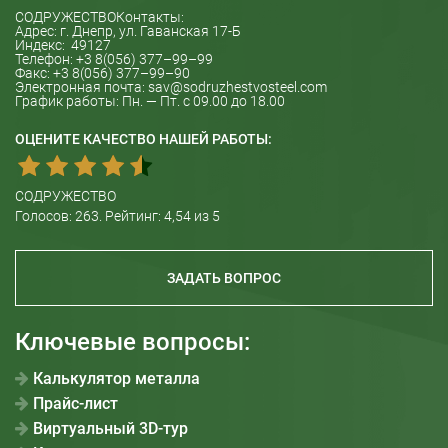
СОДРУЖЕСТВО
Контакты:
Адрес: г.
Днепр
, ул.
Гаванская 17-Б
Индекс:
49127
Телефон:
+3 8(056) 377–99–99
Факс:
+3 8(056) 377–99–90
Электронная почта:
sav@sodruzhestvosteel.com
График работы:
Пн. — Пт. с 09.00 до 18.00
ОЦЕНИТЕ КАЧЕСТВО НАШЕЙ РАБОТЫ:
СОДРУЖЕСТВО
Голосов:
263
. Рейтинг:
4,54
из 5
ЗАДАТЬ ВОПРОС
Ключевые вопросы:
Калькулятор металла
Прайс-лист
Виртуальный 3D-тур