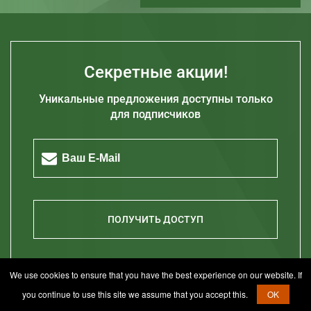
Киев
Днепр
Харьков
Секретные акции!
Одесса
Уникальные предложения доступны только
Запорожье
для подписчиков
Житомир
Кривой Рог
Полтава
Херсон
Николаев
ПОЛУЧИТЬ ДОСТУП
We use cookies to ensure that you have the best experience on our website. If
Отдел продаж
+38 056 377 99 92
you continue to use this site we assume that you accept this.
OK
Отдел продаж
+38 056 377 99 95