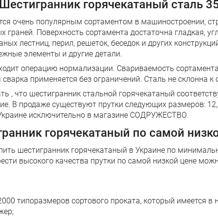
Шестигранник горячекатаный сталь 3
тся очень популярным сортаментом в машиностроении, стр
 граней. Поверхность сортамента достаточна гладкая, уг
ных лестниц, перил, решеток, беседок и других конструкц
ежные элементы и другие детали.
роходит операцию нормализации. Свариваемость сортамент
сварка применяется без ограничений. Сталь не склонна к 
нать , что шестигранник стальной горячекатаный соответств
В продаже существуют прутки следующих размеров: 12, 14, 17,
 в Украине исключительно в магазине СОДРУЖЕСТВО.
ранник горячекатаный по самой низко
упить шестигранник горячекатаный в Украине по минимальн
ести высокого качества прутки по самой низкой цене мож
2000 типоразмеров сортового проката, который имеется в н
жер;