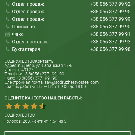
Отдел продаж
+38 056 377 99 92
Отдел продаж
+38 056 377 99 95
Отдел продаж
+38 056 377 99 99
Приемная
+38 056 377 99 90
Факс
+38 056 377 99 91
Отдел поставок
+38 056 377 99 93
Бухгалтерия
+38 056 377 99 98
СОДРУЖЕСТВО
Контакты:
Адрес: г.
Днепр
, ул.
Гаванская 17-Б
Индекс:
49127
Телефон:
+3 8(056) 377–99–99
Факс:
+3 8(056) 377–99–90
Электронная почта:
sav@sodruzhestvosteel.com
График работы:
Пн. — Пт. с 09.00 до 18.00
ОЦЕНИТЕ КАЧЕСТВО НАШЕЙ РАБОТЫ:
СОДРУЖЕСТВО
Голосов:
263
. Рейтинг:
4,54
из 5