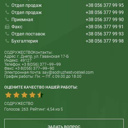
Отдел продаж
+38 056 377 99 95
Отдел продаж
+38 056 377 99 99
Приемная
+38 056 377 99 90
Факс
+38 056 377 99 91
Отдел поставок
+38 056 377 99 93
Бухгалтерия
+38 056 377 99 98
СОДРУЖЕСТВО
Контакты:
Адрес: г.
Днепр
, ул.
Гаванская 17-Б
Индекс:
49127
Телефон:
+3 8(056) 377–99–99
Факс:
+3 8(056) 377–99–90
Электронная почта:
sav@sodruzhestvosteel.com
График работы:
Пн. — Пт. с 09.00 до 18.00
ОЦЕНИТЕ КАЧЕСТВО НАШЕЙ РАБОТЫ:
СОДРУЖЕСТВО
Голосов:
263
. Рейтинг:
4,54
из 5
ЗАДАТЬ ВОПРОС