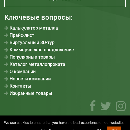
Ключевые вопросы:
Калькулятор металла
Прайс-лист
Виртуальный 3D-тур
Коммерческое предложение
Популярные товары
Каталог металлопроката
О компании
Новости компании
Контакты
Избранные товары
We use cookies to ensure that you have the best experience on our website. If
© «СОДРУЖЕСТВО». Все права защищены.