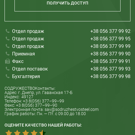
Николаев
ПОЛУЧИТЬ ДОСТУП
Отдел продаж
+38 056 377 99 92
Отдел продаж
+38 056 377 99 95
Отдел продаж
+38 056 377 99 99
Приемная
+38 056 377 99 90
Факс
+38 056 377 99 91
Отдел поставок
+38 056 377 99 93
Бухгалтерия
+38 056 377 99 98
СОДРУЖЕСТВО
Контакты:
Адрес: г.
Днепр
, ул.
Гаванская 17-Б
Индекс:
49127
Телефон:
+3 8(056) 377–99–99
Факс:
+3 8(056) 377–99–90
Электронная почта:
sav@sodruzhestvosteel.com
График работы:
Пн. — Пт. с 09.00 до 18.00
ОЦЕНИТЕ КАЧЕСТВО НАШЕЙ РАБОТЫ: