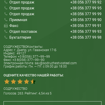
Отдел продаж
+38 056 377 99 92
Отдел продаж
+38 056 377 99 95
Отдел продаж
+38 056 377 99 99
Приемная
+38 056 377 99 90
Факс
+38 056 377 99 91
Отдел поставок
+38 056 377 99 93
Бухгалтерия
+38 056 377 99 98
СОДРУЖЕСТВО
Контакты:
Адрес: г.
Днепр
, ул.
Гаванская 17-Б
Индекс:
49127
Телефон:
+3 8(056) 377–99–99
Факс:
+3 8(056) 377–99–90
Электронная почта:
sav@sodruzhestvosteel.com
График работы:
Пн. — Пт. с 09.00 до 18.00
ОЦЕНИТЕ КАЧЕСТВО НАШЕЙ РАБОТЫ:
СОДРУЖЕСТВО
Голосов:
263
. Рейтинг:
4,54
из 5