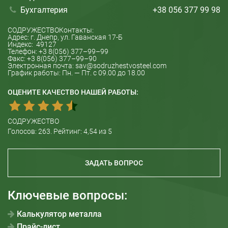
Бухгалтерия
+38 056 377 99 98
СОДРУЖЕСТВО
Контакты:
Адрес: г.
Днепр
, ул.
Гаванская 17-Б
Индекс:
49127
Телефон:
+3 8(056) 377–99–99
Факс:
+3 8(056) 377–99–90
Электронная почта:
sav@sodruzhestvosteel.com
График работы:
Пн. — Пт. с 09.00 до 18.00
ОЦЕНИТЕ КАЧЕСТВО НАШЕЙ РАБОТЫ:
СОДРУЖЕСТВО
Голосов:
263
. Рейтинг:
4,54
из 5
ЗАДАТЬ ВОПРОС
Ключевые вопросы:
Калькулятор металла
Прайс-лист