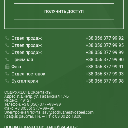
Херсон
Николаев
ПОЛУЧИТЬ ДОСТУП
Отдел продаж
+38 056 377 99 92
Отдел продаж
+38 056 377 99 95
Отдел продаж
+38 056 377 99 99
Приемная
+38 056 377 99 90
Факс
+38 056 377 99 91
Отдел поставок
+38 056 377 99 93
Бухгалтерия
+38 056 377 99 98
СОДРУЖЕСТВО
Контакты:
Адрес: г.
Днепр
, ул.
Гаванская 17-Б
Индекс:
49127
Телефон:
+3 8(056) 377–99–99
Факс:
+3 8(056) 377–99–90
Электронная почта:
sav@sodruzhestvosteel.com
График работы:
Пн. — Пт. с 09.00 до 18.00
ОЦЕНИТЕ КАЧЕСТВО НАШЕЙ РАБОТЫ: