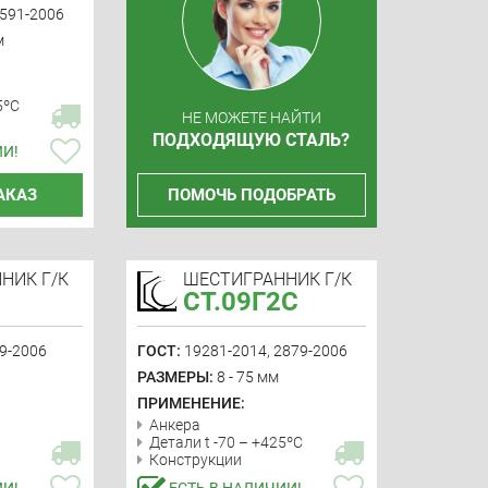
2591-2006
м
5ºС
НЕ МОЖЕТЕ НАЙТИ
ПОДХОДЯЩУЮ СТАЛЬ?
ИИ!
АКАЗ
ПОМОЧЬ ПОДОБРАТЬ
НИК Г/К
ШЕСТИГРАННИК Г/К
СТ.09Г2С
9-2006
ГОСТ:
19281-2014, 2879-2006
РАЗМЕРЫ:
8 - 75 мм
ПРИМЕНЕНИЕ:
Анкера
Детали t -70 – +425ºС
Конструкции
ИИ!
ЕСТЬ В НАЛИЧИИ!