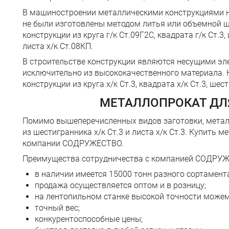
В машиностроении металлическими конструкциями на
не были изготовлены методом литья или объемной 
конструкции из круга г/к Ст.09Г2С, квадрата г/к Ст.3,
листа х/к Ст.08КП.
В строительстве конструкции являются несущими э
исключительно из высококачественного материала. 
конструкции из круга х/к Ст.3, квадрата х/к Ст.3, шес
МЕТАЛЛОПРОКАТ ДЛ
Помимо вышеперечисленных видов заготовки, метал
из шестигранника х/к Ст.3 и листа х/к Ст.3. Купить 
компании СОДРУЖЕСТВО.
Преимущества сотрудничества с компанией СОДРУ
в наличии имеется 15000 тонн разного сортамент
продажа осуществляется оптом и в розницу;
на лентопильном станке высокой точности можем
точный вес;
конкурентоспособные цены;